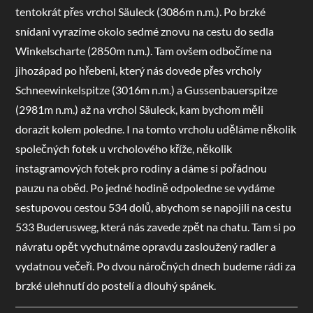
tentokrát přes vrchol Säuleck (3086m n.m.). Po brzké
snídani vyrazíme okolo sedmé znovu na cestu do sedla
Winkelscharte (2850m n.m.). Tam ovšem odbočíme na
jihozápad po hřebeni, který nás dovede přes vrcholy
Schneewinkelspitze (3016m n.m.) a Gussenbauerspitze
(2981m n.m.) až na vrchol Säuleck, kam bychom měli
dorazit kolem poledne. I na tomto vrcholu uděláme několik
společných fotek u vrcholového kříže, několik
instagramových fotek pro rodiny a dáme si pořádnou
pauzu na oběd. Po jedné hodině odpoledne se vydáme
sestupovou cestou 534 dolů, abychom se napojili na cestu
533 Buderusweg, která nás zavede zpět na chatu. Tam si po
návratu opět vychutnáme opravdu zasloužený radler a
vydatnou večeři. Po dvou náročných dnech budeme rádi za
brzké ulehnutí do postelí a dlouhý spánek.