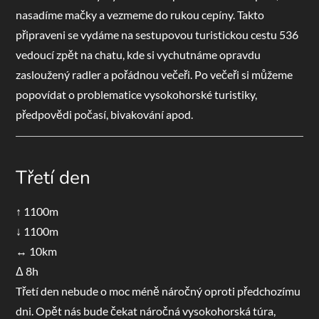
nasadíme mačky a vezmeme do rukou cepíny. Takto
připraveni se vydáme na sestupovou turistickou cestu 536
vedoucí zpět na chatu, kde si vychutnáme opravdu
zasloužený radler a pořádnou večeři. Po večeři si můžeme
popovídat o problematice vysokohorské turistiky,
předpovědi počasí, bivakování apod.
Třetí den
↑ 1100m
↓ 1100m
↔ 10km
Δ 8h
Třetí den nebude o moc méně náročný oproti předchozímu
dni. Opět nás bude čekat náročná vysokohorská túra,