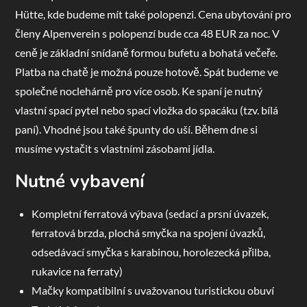
Hütte, kde budeme mít také polopenzi. Cena ubytování pro
členy Alpenverein s polopenzí bude cca 48 EUR za noc. V
ceně je základní snídaně formou bufetu a bohatá večeře.
Platba na chatě je možná pouze hotově. Spát budeme ve
společné noclehárně pro více osob. Ke spaní je nutný
vlastní spací pytel nebo spací vložka do spacáku (tzv. bílá
paní). Vhodné jsou také špunty do uší. Během dne si
musíme vystačit s vlastními zásobami jídla.
Nutné vybavení
Kompletní ferratová výbava (sedací a prsní úvazek,
ferratová brzda, plochá smyčka na spojení úvazků,
odsedávací smyčka s karabinou, horolezecká přilba,
rukavice na ferraty)
Mačky kompatibilní s uvažovanou turistickou obuví