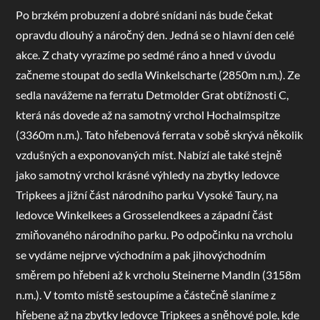
Po brzkém probuzení a dobré snídani nás bude čekat
opravdu dlouhý a náročný den. Jedná se o hlavní den celé
akce. Z chaty vyrazíme po sedmé ráno a hned v úvodu
začneme stoupat do sedla Winkelscharte (2850m n.m.). Ze
sedla navážeme na ferratu Detmolder Grat obtížnosti C,
která nás dovede až na samotný vrchol Hochalmspitze
(3360m n.m.). Tato hřebenová ferrata v sobě skrývá několik
vzdušných a exponovaných míst. Nabízí ale také stejně
jako samotný vrchol krásné výhledy na zbytky ledovce
Tripkees a jižní část národního parku Vysoké Taury, na
ledovce Winkelkees a Grosselendkees a západní část
zmiňovaného národního parku. Po odpočinku na vrcholu
se vydáme nejprve východním a pak jihovýchodním
směrem po hřebeni až k vrcholu Steinerne Mandln (3158m
n.m.). V tomto místě sestoupíme a částečně slaníme z
hřebene až na zbytky ledovce Tripkees a sněhové pole, kde