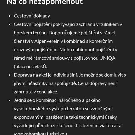
Na co nezapomenout
Cestovní doklady
Cestovní pojištění pokrývající záchranu vrtulníkem v
horském terénu. Doporučujeme pojištění v rámci
členství v Alpenverein v kombinaci s komerčním
úrazovým pojištěním. Mohu nabídnout pojištění v
rámci mé rámcové smlouvy s pojišťovnou UNIQA
(placeno zvlášť).
Doprava na akci je individuální. Je možné se domluvit s
jinými účastníky na spolujízdě. Cena dopravy není
zahrnuta v ceně akce.
Jedná se o kombinaci náročného alpského
vysokohorského výstupu ferratou se vzdušnými
exponovanými pasážemi a také technickými úseky
vyžadující předchozí zkušenosti s lezením via ferrat a
vysokohorskou turistikou.