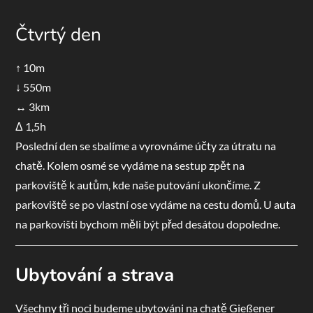
Čtvrtý den
↑ 10m
↓ 550m
↔ 3km
Δ 1,5h
Poslední den se sbalíme a vyrovnáme účty za útratu na
chatě. Kolem osmé se vydáme na sestup zpět na
parkoviště k autům, kde naše putování ukončíme. Z
parkoviště se po vlastní ose vydáme na cestu domů. U auta
na parkovišti bychom měli být před desátou dopoledne.
Ubytování a strava
Všechny tři noci budeme ubytováni na chatě Gießener