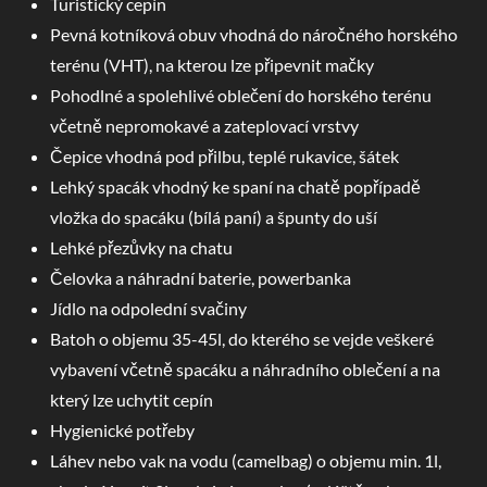
Turistický cepín
Pevná kotníková obuv vhodná do náročného horského
terénu (VHT), na kterou lze připevnit mačky
Pohodlné a spolehlivé oblečení do horského terénu
včetně nepromokavé a zateplovací vrstvy
Čepice vhodná pod přilbu, teplé rukavice, šátek
Lehký spacák vhodný ke spaní na chatě popřípadě
vložka do spacáku (bílá paní) a špunty do uší
Lehké přezůvky na chatu
Čelovka a náhradní baterie, powerbanka
Jídlo na odpolední svačiny
Batoh o objemu 35-45l, do kterého se vejde veškeré
vybavení včetně spacáku a náhradního oblečení a na
který lze uchytit cepín
Hygienické potřeby
Láhev nebo vak na vodu (camelbag) o objemu min. 1l,