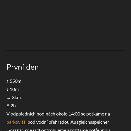
První den
↑ 550m
↓ 10m
↔ 3km
Δ 2h
V odpoledních hodinách okolo 14:00 se potkáme na
parkovišti
pod vodní přehradou Ausgleichsspeicher
Gösskar, kde si zkontrolujeme a rozdáme potřebnou