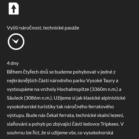
Vyšší náročnost, technické pasáže
4 dny
Během čtyřech dnů se budeme pohybovat v jedné z
nejkrásnějších částí národního parku Vysoké Taury a
vystoupáme na vrcholy Hochalmspitze (3360m n.m.) a
Säuleck (3086m n.m.). Užijeme si jak klasické alpinistické
vysokohorské turistiky tak náročného ferratového
výstupu. Bude nás čekat ferrata, technické skalní lezení,
slaňování a pohyb po zbývající části ledovce Tripkees. V
souhrnu lze říct, že si užijeme vše, co vysokohorská