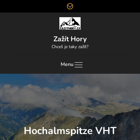
Skip
to
content
Zažít Hory
Chceš je taky zažít?
Menu
Hochalmspitze VHT