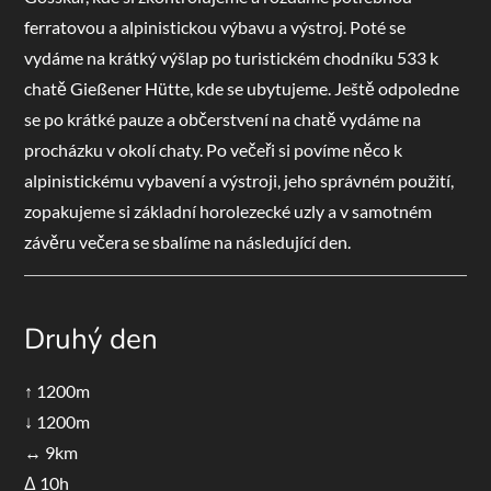
ferratovou a alpinistickou výbavu a výstroj. Poté se
vydáme na krátký výšlap po turistickém chodníku 533 k
chatě Gießener Hütte, kde se ubytujeme. Ještě odpoledne
se po krátké pauze a občerstvení na chatě vydáme na
procházku v okolí chaty. Po večeři si povíme něco k
alpinistickému vybavení a výstroji, jeho správném použití,
zopakujeme si základní horolezecké uzly a v samotném
závěru večera se sbalíme na následující den.
Druhý den
↑ 1200m
↓ 1200m
↔ 9km
Δ 10h